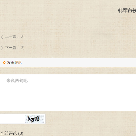
韩军市
上一篇：
无
ꄴ
下一篇：
无
ꄲ
全部评论
(
0
)