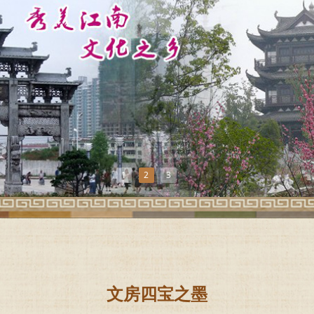
1
2
3
文房四宝之墨