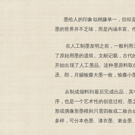
墨给人的印象似稍嫌单一，但却是古
墨的世界并不乏味，而是内涵丰富。
在人工制墨发明之前，一般利用天然
了原始用墨的遗痕。文献记载，古代
开始出现了人工墨品。这种墨原料取
丞、郎，月赐愉麋大墨一枚，愉麋小
从制成烟料到最后完成出品，其中
序，也是一个艺术性的创造过程。墨
形或偶像形墨模则只需四板或二板合
多样，可分本色墨、漆衣墨、漱金墨