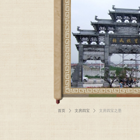
首页
ꄲ
文房四宝
ꄲ
文房四宝之墨