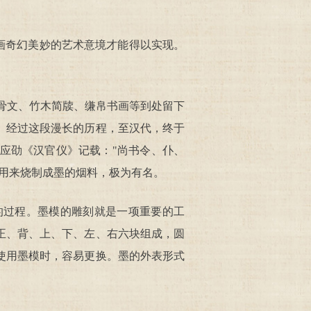
画奇幻美妙的艺术意境才能得以实现。
骨文、竹木简牍、缣帛书画等到处留下
。经过这段漫长的历程，至汉代，终于
应劭《汉官仪》记载："尚书令、仆、
用来烧制成墨的烟料，极为有名。
过程。墨模的雕刻就是一项重要的工
正、背、上、下、左、右六块组成，圆
使用墨模时，容易更换。墨的外表形式