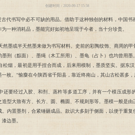
创建时间：
2020-09-17
15:58
代书写中必不可缺的用品。借助于这种独创的材料，中国书
作为一种消耗品，墨能完好如初地呈现于今者，当十分珍贵。
墨或半天然墨来做为书写材料。史前的彩陶纹饰、商周的甲
的墨刑（黥面）、墨绳（木工所用）、墨龟（占卜）也均曾用墨
自松烟，最初是用手捏合而成，后来用模制，墨质坚实。据东汉
墨一枚。"愉麋在今陕西省千阳县，靠近终南山，其山古松甚多，
还要经过入胶、和剂、蒸杵等多道工序，并有一个模压成形的
之造型大致有方、长方、圆、椭圆、不规则形等。墨模一般是由
成。内置墨剂，合紧锤砸成品。款识大多刻于侧面，以便于重复
、漆边墨。