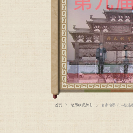
首页
ꄲ
笔墨纸砚杂志
ꄲ
名家翰墨(八)--杨遇