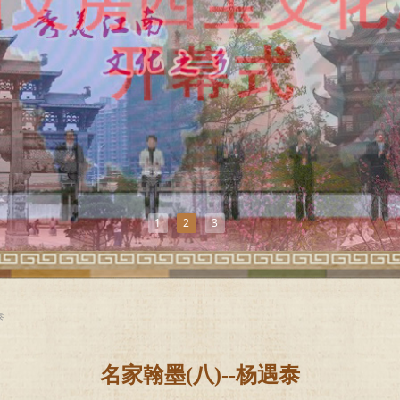
1
2
3
泰
名家翰墨(八)--杨遇泰