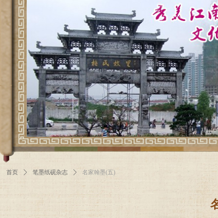
首页
ꄲ
笔墨纸砚杂志
ꄲ
名家翰墨(五)