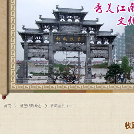
首页
ꄲ
笔墨纸砚杂志
ꄲ
收藏鉴赏（一）
收