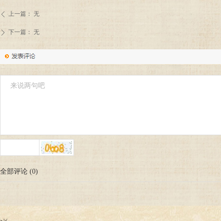
上一篇：
无
ꄴ
下一篇：
无
ꄲ
全部评论
(
0
)