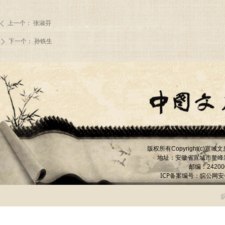
上一个：
张淑芬
ꄴ
下一个：
孙铁生
ꄲ
版权所有
宣城文
Copyright(c)
地址：安徽省宣城市
鳌峰
邮编：
24200
ICP备案编号：
皖公网安备 
皖