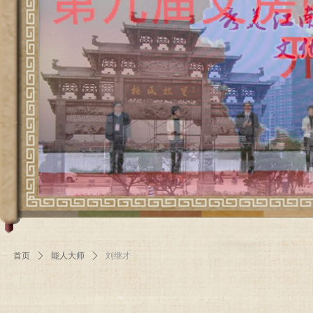
首页
ꄲ
能人大师
ꄲ
刘继才