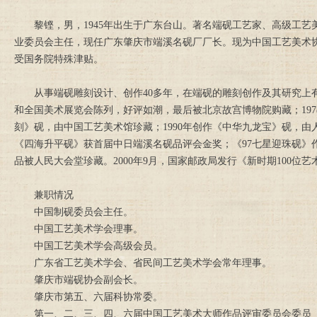
黎铿，男，1945年出生于广东台山。著名端砚工艺家、高级工艺
业委员会主任，现任广东肇庆市端溪名砚厂厂长。现为中国工艺美术协
受国务院特殊津贴。
从事端砚雕刻设计、创作40多年，在端砚的雕刻创作及其研究上有深
和全国美术展览会陈列，好评如潮，最后被北京故宫博物院购藏；197
刻》砚，由中国工艺美术馆珍藏；1990年创作《中华九龙宝》砚，
《四海升平砚》获首届中日端溪名砚品评会金奖；《97七星迎珠砚》
品被人民大会堂珍藏。2000年9月，国家邮政局发行《新时期100
兼职情况
中国制砚委员会主任。
中国工艺美术学会理事。
中国工艺美术学会高级会员。
广东省工艺美术学会、省民间工艺美术学会常年理事。
肇庆市端砚协会副会长。
肇庆市第五、六届科协常委。
第一、二、三、四、六届中国工艺美术大师作品评审委员会委员（