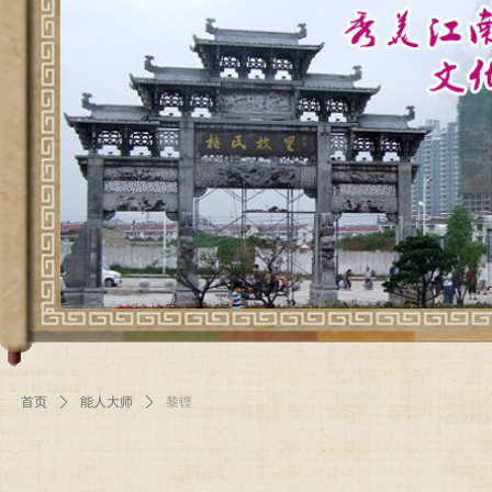
首页
ꄲ
能人大师
ꄲ
黎铿