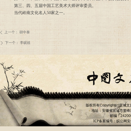
第三、四、五届中国工艺美术大师评审委员。
当代岭南文化名人50家之一。
上一个：
胡中泰
ꄴ
下一个：
李砚祖
ꄲ
版权所有
宣城文
Copyright(c)
地址：安徽省宣城市
鳌峰
邮编：
24200
ICP备案编号：
皖公网安备 