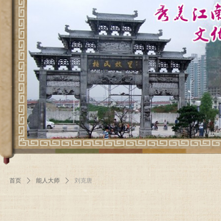
首页
ꄲ
能人大师
ꄲ
刘克唐