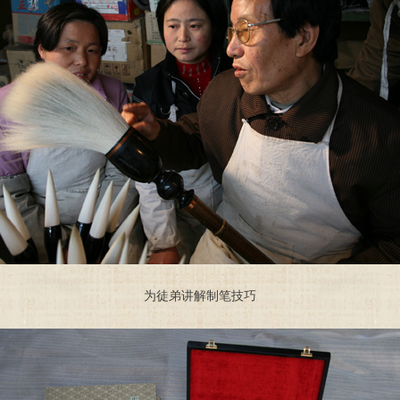
为徒弟讲解制笔技巧