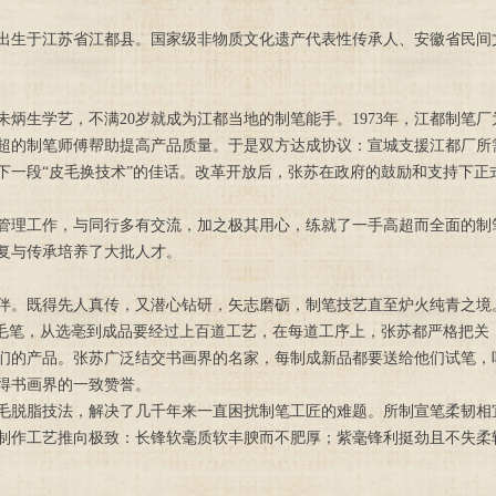
祥圣，出生于江苏省江都县。国家级非物质文化遗产代表性传承人、安徽省民
炳生学艺，不满20岁就成为江都当地的制笔能手。1973年，江都制笔
超的制笔师傅帮助提高产品质量。于是双方达成协议：宣城支援江都厂所
下一段“皮毛换技术”的佳话。改革开放后，张苏在政府的鼓励和支持下正
工作，与同行多有交流，加之极其用心，练就了一手高超而全面的制笔
复与传承培养了大批人才。
。既得先人真传，又潜心钻研，矢志磨砺，制笔技艺直至炉火纯青之境
支毛笔，从选亳到成品要经过上百道工艺，在每道工序上，张苏都严格把关
们的产品。张苏广泛结交书画界的名家，每制成新品都要送给他们试笔，
得书画界的一致赞誉。
脱脂技法，解决了几千年来一直困扰制笔工匠的难题。所制宣笔柔韧相
制作工艺推向极致：长锋软毫质软丰腴而不肥厚；紫毫锋利挺劲且不失柔