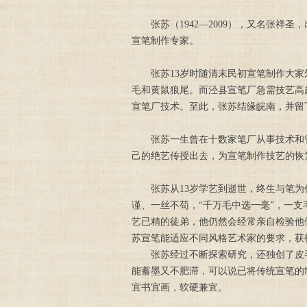
张苏（1942—2009），又名张
宣笔制作专家。
张苏13岁时随清末民初宣笔制作大家朱
毛和黄鼠狼尾。而泾县宣笔厂急需技艺高
宣笔厂技术。至此，张苏结缘皖南，并留
张苏一生曾在十数家笔厂从事技术和管理
己的绝艺传授出去，为宣笔制作技艺的恢
张苏从13岁学艺到逝世，终生与笔为伴
谨、一丝不苟，“千万毛中选一毫”，一
艺已精的徒弟，他仍然会经常亲自检验他
苏宣笔能适应不同风格艺术家的要求，获
张苏经过不断探索研究，还独创了皮毛
能蓄墨又不肥滞，可以说已将传统宣笔的
宜书宜画，软硬兼宜。