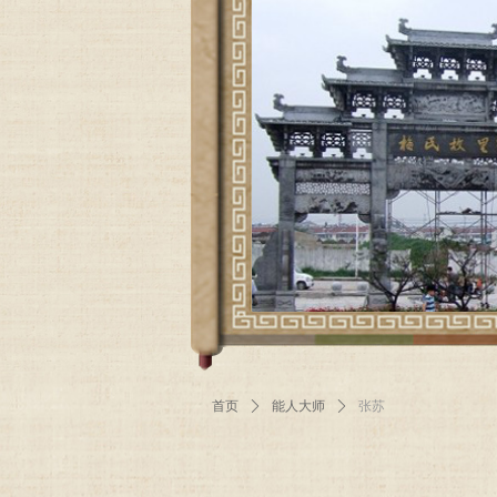
首页
ꄲ
能人大师
ꄲ
张苏