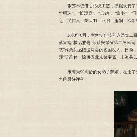
张苏不仅潜心传统工艺，挖掘恢复了“仿唐
竹明珠”、“长颈鹿”、“云鹤”、“白鹤”、
之、吴作人、陈大羽、亚明、萧娴、欧阳
2008年6月，宣笔制作技艺入选第二批
苏宣笔“极品兼毫”荣获安徽省第二届民间
笔”作为礼品赠送与会的各国友人。目前，张
颈”等品种，除供应北京荣宝斋、上海朵
康有为90高龄的女弟子萧娴，在用了张
力的最好评价。