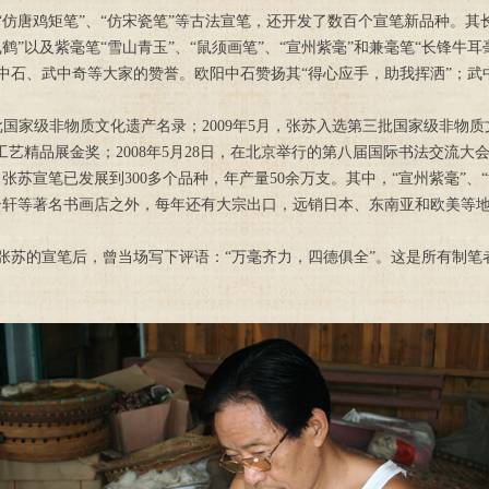
鸡矩笔”、“仿宋瓷笔”等古法宣笔，还开发了数百个宣笔新品种。其长锋
“飞鹤”以及紫毫笔“雪山青玉”、“鼠须画笔”、“宣州紫毫”和兼毫笔“长锋牛
中石、武中奇等大家的赞誉。欧阳中石赞扬其“得心应手，助我挥洒”；武中
国家级非物质文化遗产名录；2009年5月，张苏入选第三批国家级非物质
工艺精品展金奖；2008年5月28日，在北京举行的第八届国际书法交流大
苏宣笔已发展到300多个品种，年产量50余万支。其中，“宣州紫毫”、“黄
云轩等著名书画店之外，每年还有大宗出口，远销日本、东南亚和欧美等
苏的宣笔后，曾当场写下评语：“万毫齐力，四德俱全”。这是所有制笔