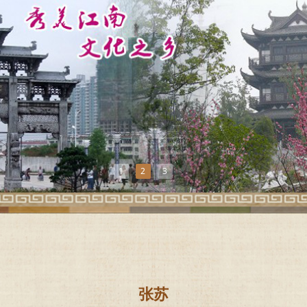
1
2
3
张苏