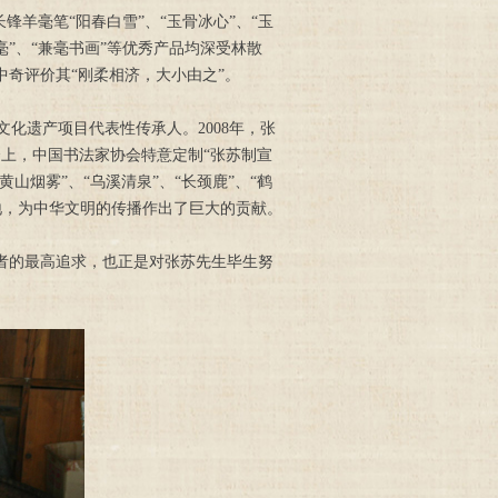
羊毫笔“阳春白雪”、“玉骨冰心”、“玉
耳毫”、“兼毫书画”等优秀产品均深受林散
奇评价其“刚柔相济，大小由之”。
文化遗产项目代表性传承人。2008年，张
会上，中国书法家协会特意定制“张苏制宣
山烟雾”、“乌溪清泉”、“长颈鹿”、“鹤
地，为中华文明的传播作出了巨大的贡献。
者的最高追求，也正是对张苏先生毕生努