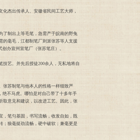
间文化杰出传承人、安徽省民间工艺大师，
厂为了制出上等毛笔，急需产于皖南的野兔
需的毫毛，江都制笔厂则派张苏等人支援
式创办宣州宣笔厂（张苏笔庄）。
技艺。并先后授徒200余人，无私地将自
。张苏制笔与他本人的性格一样细致严
，绝不马虎。哪怕是对自己带了十多年手
听取意见和建议，以改进工艺。因此，张
宜，笔匀基固，书写流畅，收发自如，既
转；狼毫挺劲流畅，硬中破软；兼毫更是