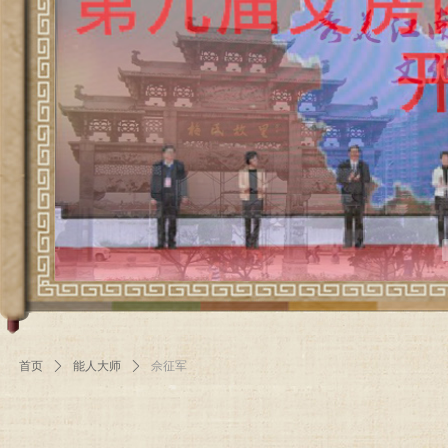
首页
ꄲ
能人大师
ꄲ
佘征军