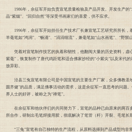
1986年，佘征军开始负责宣笔质量检验及产品开发。开发生产的“北尾
品“紫烟”、“回归自然”等深受书画家们的喜爱，供不应求。
1996年，佘征军开始担任生产技术厂长兼宣笔工艺研究所所长，
羊毫笔如“鸿润”、“畅涌”、“涓涓细流”，兼毫笔如“山水画笔”、“野鬃
凭着对宣笔制作技艺的执着和韧性，他翻阅大量的历史资料，虚心听
紫毫”，恢复制作了唐代鸡距笔和适合佛家抄经的“小紫尖”以及宋代的
放异彩。
泾县三兔宣笔有限公司是中国宣笔的主要生产厂家，众多佛教圣地的
圆齐健”的品质，满足佛事活动的需求，这是佘征军一直思考的问题。
界人士的好评，被称之为“禅笔”。
在佘征军和他伙伴们的共同努力下，宣笔的品种已由原来的两百多
所合作，研制出毛笔焊接用胶，彻底解决了笔管（杆）开裂、毛笔长
“三兔”宣笔有自己独特的生产流程，从原料选择到产品成型均非常