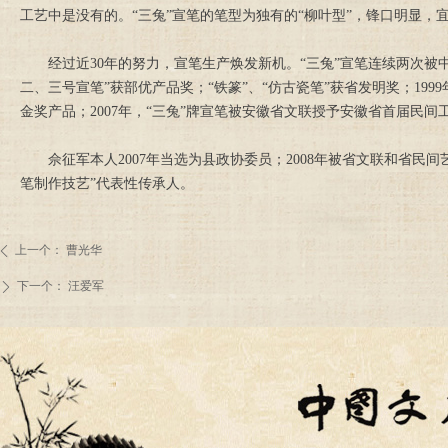
工艺中是没有的。“三兔”宣笔的笔型为独有的“柳叶型”，锋口明显，
经过近30年的努力，宣笔生产焕发新机。“三兔”宣笔连续两次被中
二、三号宣笔”获部优产品奖；“铁篆”、“仿古瓷笔”获省发明奖；199
金奖产品；2007年，“三兔”牌宣笔被安徽省文联授予安徽省首届民间
佘征军本人2007年当选为县政协委员；2008年被省文联和省民间艺
笔制作技艺”代表性传承人。
上一个：
曹光华
ꄴ
下一个：
汪爱军
ꄲ