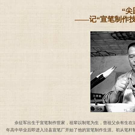
“尖
——记“宣笔制作
佘征军出生于宣笔制作世家，祖辈以制笔为生，曾祖父佘有生在清
年高中毕业后即进入泾县宣笔厂开始了他的宣笔制作生涯。初从笔杆