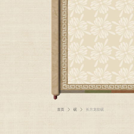
首页
ꄲ
砚
ꄲ
长方龙纹砚