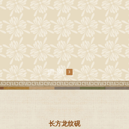
1
2
3
长方龙纹砚