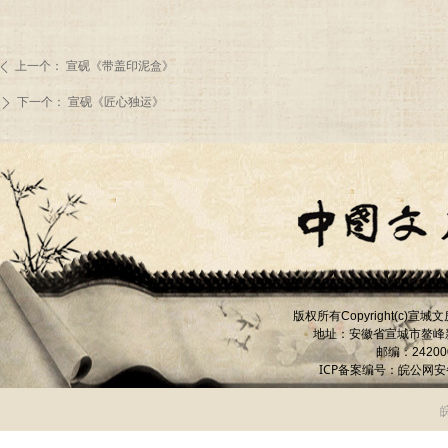
上一个：
宣砚《带盖印泥盒》
ꄴ
下一个：
宣砚《匠心独运》
ꄲ
版权所有
宣城文
Copyright(c)
地址：安徽省宣城市
鳌峰
邮编：
24200
ICP备案编号：
皖公网安备 
皖