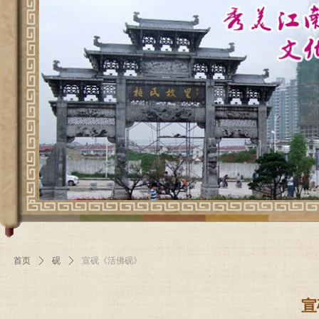
首页
ꄲ
砚
ꄲ
宣砚《活佛砚》
宣