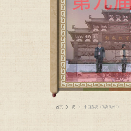
首页
ꄲ
砚
ꄲ
中国宣砚《仿高风翰2》