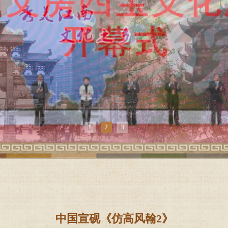
1
2
3
中国宣砚《仿高风翰2》