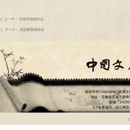
上一个：
尚君厉国画作品
ꄴ
下一个：
何志辉国画作品
ꄲ
版权所有
宣城文
Copyright(c)
地址：安徽省宣城市
鳌峰
邮编：
24200
ICP备案编号：
皖公网安备 
皖