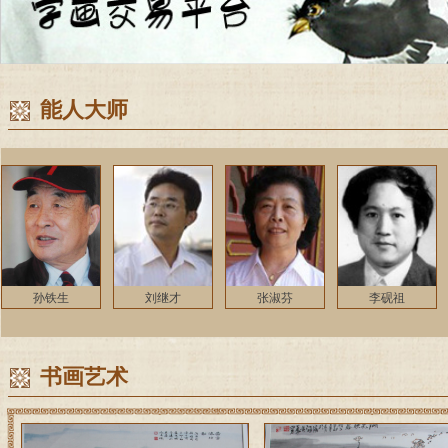
能人大师
生
刘继才
张淑芬
李砚祖
黎铿
书画艺术