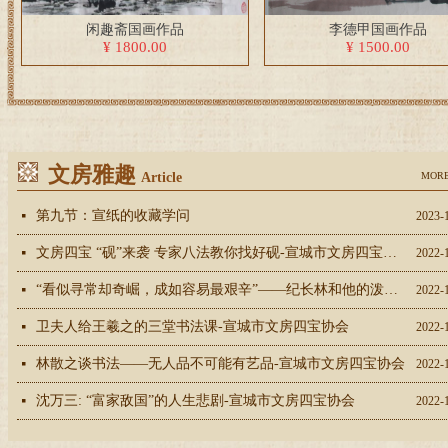
闲趣斋国画作品
李德甲国画作品
¥ 1800.00
¥ 1500.00
文房雅趣
Article
MOR
第九节：宣纸的收藏学问
넷
2023-
文房四宝 “砚”来袭 专家八法教你找好砚-宣城市文房四宝协会
넷
2022-
“看似寻常却奇崛，成如容易最艰辛”——纪长林和他的泼彩山水-宣城市文房四宝协会
넷
2022-
卫夫人给王羲之的三堂书法课-宣城市文房四宝协会
넷
2022-
林散之谈书法——无人品不可能有艺品-宣城市文房四宝协会
넷
2022-
沈万三: “富家敌国”的人生悲剧-宣城市文房四宝协会
넷
2022-