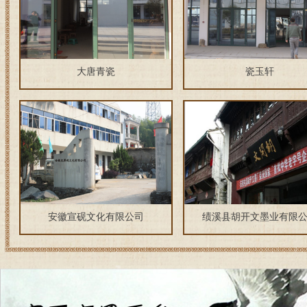
大唐青瓷
瓷玉轩
安徽宣砚文化有限公司
绩溪县胡开文墨业有限