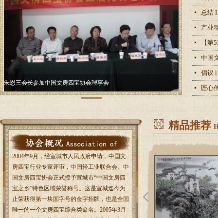
总结 
넷
产业
넷
【第
넷
中国
넷
倡议 
넷
朱恩三会长参加中国文房四宝协会理事会
韩军市长参加
匠心
넷
品博览会
精品推荐
H
2004年9月，经宣城市人民政府申请，中国文
房四宝行业专家评审，中国轻工业联合会、中
国文房四宝协会正式授予宣城市“中国文房四
宝之乡”特色区域荣誉称号。这是宣城迄今为
넳
止荣获得第一块国字号的金字招牌，也是全国
唯一的一个文房四宝综合类命名。2005年3月