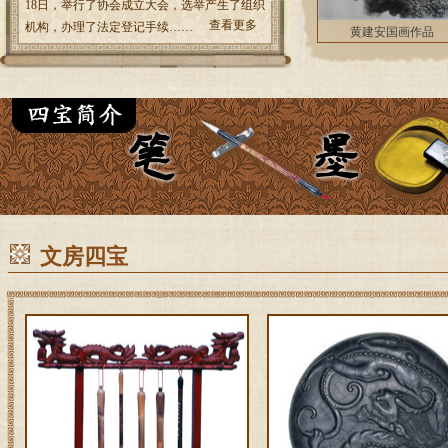
18日，举行了协会成立大会，选举产生了组织
查看更多
机构，办理了法定登记手续……
中国宣砚《仿高风翰3》
中国宣砚《仿高风翰2》
宣砚《青铜器（凤）》
满天金星牛气冲天歙砚
中国宣砚《蝉形砚》
中国宣砚《仿古风字
中国宣砚《仿高风翰
宣砚《钟形回纹砚》
宣砚《青铜壶砚板》
宣砚《带盖印泥盒》
宣砚《带盖墨海》
宣砚《匠心独运》
宣砚《竹里馆砚》
尚君厉国画作品
宣砚《儒子牛》
宣砚《青铜觚》
宣砚《活佛砚》
宣砚《觅味砚》
散悟国画作品
仿高风翰砚11
宣砚《荷叶》
仿高风翰砚9
四足荷叶砚
四足石渠砚
文房雅玩砚
长方龙纹砚
砚台 歙砚
书法作品
青铜觚砚
荷塘月色
仿唐观砚
中国歙砚
中国宣纸
淌池砚
竹文砚
字画
山水
墨床
砚台
石砚
桌砚
宣纸
宣纸
宣纸
宣纸
黄建安国画作品
砚》
12》
文房四宝