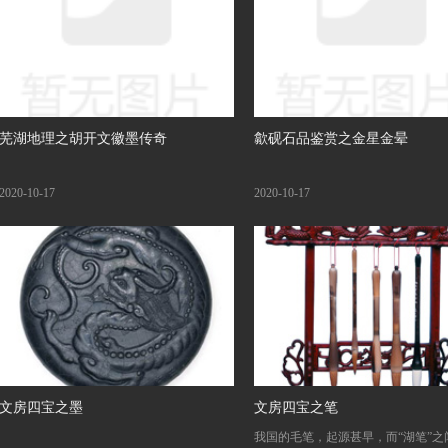
芜湖地理之胡开文徽墨传奇
歙砚石品鉴赏之金星金晕
2020-10-17
2020-10-17
文房四宝之墨
文房四宝之笔
我国的毛笔，起源甚早，而“湖笔”之